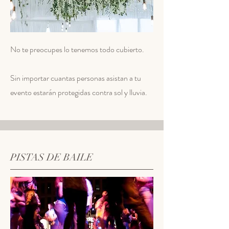
No te preocupes lo tenemos todo cubierto.
Sin importar cuantas personas asistan a tu
evento estarán protegidas contra sol y lluvia.
PISTAS DE BAILE