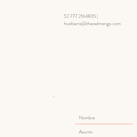
​52 777 2164835 |
hvaltierra@theredmango.com