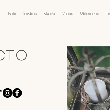
Inicio
Servicios
Galería
Videos
Ubicaciones
Te
C T O